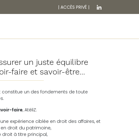
|
ACCÈS PRIVÉ
|
VOTRE ESPACE
ACTUALITÉS
CONTACT
ssurer un juste équilibre
oir-faire et savoir-être…
it constitue un des fondements de toute
es.
voir-faire
, AtéliZ
:
une expérience ciblée en droit des affaires,
et
 en droit du patrimoine,
 droit à titre principal,