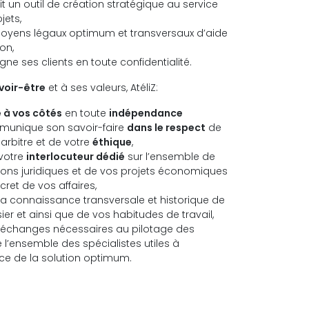
oit un outil de création stratégique
au service
jets
,
 moyens légaux optimum
et transversaux
d’aide
on,
gne
ses clients
en toute confidentialité.
voir-être
et
à
ses valeurs, AtéliZ
:
e
à vos côtés
en toute
indépendance
munique
son savoir-faire
dans le respect
de
 arbitre et de votre
éthique
,
votre
interlocuteur dédié
sur l’ensemble de
ions juridiques et de vos projets économiques
cret de vos affaires,
la connaissance
transversale et
historique de
sier
et
ainsi que de
vos
habitudes de travail
,
es échanges nécessaires au pilotage des
e l’ensemble des spécialistes
utiles
à
ce de la solution optimum.