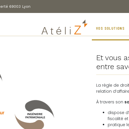
iberté 69003 Lyon
TS
VOS OUTILS
VOS SOLUTIONS
Et vous a
entre sav
La règle de dro
relation d’affair
À travers son
sa
ur
dispose d’
fiscalité
et
pratique le