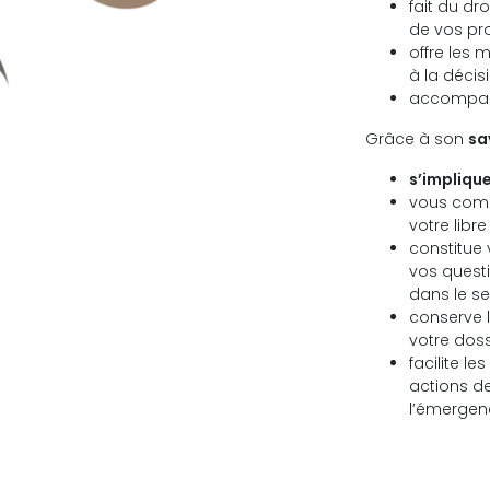
fait du dr
de vos pro
offre les
à la décisi
accompa
Grâce à son
sa
s’
impliqu
vous
com
votre libre
constitue
vos quest
dans le se
conserve
votre dos
facilite l
actions d
l’émergen