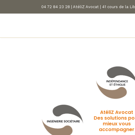
04 72 84 23 28 | AtéliZ Avocat | 41 cours de la L
ACCUEIL
VOTRE PARTENAIRE
VOS PROJE
AtéliZ Avocat
Des solutions po
mieux vous
accompagner